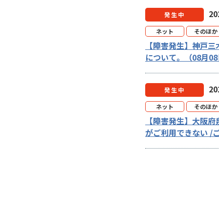
2
発生中
ネット
そのほか
【障害発生】神戸三
について。（08月08
2
発生中
ネット
そのほか
【障害発生】大阪府
がご利用できない /