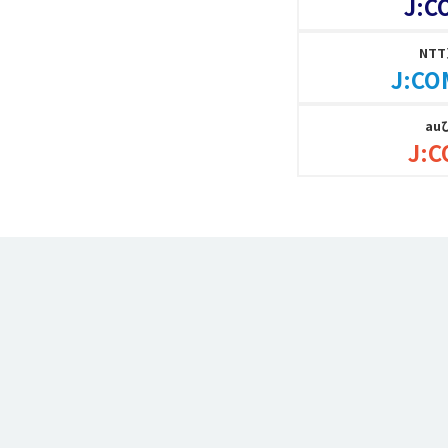
J:C
NT
J:CO
au
J:C