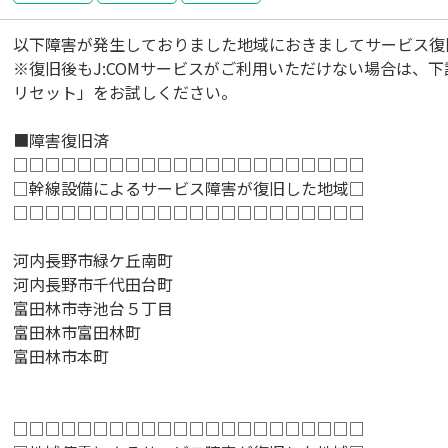
以下障害が発生しておりました地域におきましてサービス復
※復旧後もJ:COMサービスがご利用いただけない場合は、下記
リセット」をお試しください。
■障害復旧済
□□□□□□□□□□□□□□□□□□□□□□
□幹線設備によるサービス障害が復旧した地域□
□□□□□□□□□□□□□□□□□□□□□□
河内長野市緑ケ丘南町
河内長野市千代田台町
富田林市寺池台５丁目
富田林市富田林町
富田林市本町
□□□□□□□□□□□□□□□□□□□□□□