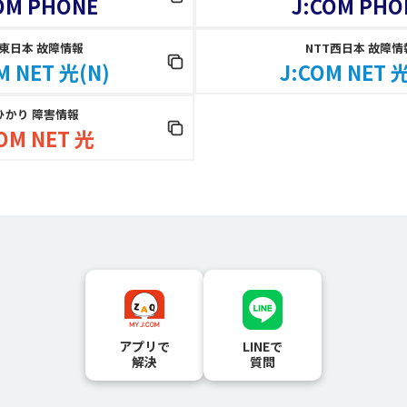
OM PHONE
J:COM PHO
T東日本 故障情報
NTT西日本 故障情
M NET 光(N)
J:COM NET 光
ひかり 障害情報
OM NET 光
アプリで
LINEで
解決
質問