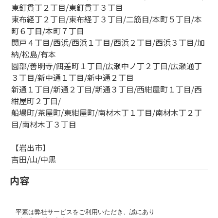
東釘貫丁２丁目/東釘貫丁３丁目
東布経丁２丁目/東布経丁３丁目/二筋目/本町５丁目/本
町６丁目/本町７丁目
関戸４丁目/西浜/西浜１丁目/西浜２丁目/西浜３丁目/加
納/松島/有本
園部/善明寺/餌差町１丁目/広瀬中ノ丁２丁目/広瀬通丁
３丁目/新中通１丁目/新中通２丁目
新通１丁目/新通２丁目/新通３丁目/西紺屋町１丁目/西
紺屋町２丁目/
船場町/茶屋町/東紺屋町/南材木丁１丁目/南材木丁２丁
目/南材木丁３丁目
【岩出市】
吉田/山/中黒
内容
平素は弊社サービスをご利用いただき、誠にあり