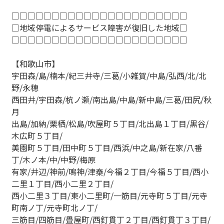
□□□□□□□□□□□□□□□□□□□□□□
□地域停電によるサービス障害が復旧した地域□
□□□□□□□□□□□□□□□□□□□□□□
【和歌山市】
宇田森/島/楠本/紀三井寺/三葛/小雑賀/中島/弘西/北/北
野/永穂
西田井/宇田森/杭ノ瀬/南出島/中島/新中島/三葛/田尻/秋
月
出島/加納/栗栖/松島/吹屋町５丁目/北出島１丁目/黒谷/
木広町５丁目/
美園町５丁目/田中町５丁目/西浜/中之島/新在家/八番
丁/木ノ本/中/中野/梅原
有家/井辺/神前/鳴神/津秦/今福２丁目/今福５丁目/西小
二里１丁目/西小二里２丁目/
西小二里３丁目/東小二里町/一筋目/元寺町５丁目/元寺
町南ノ丁/元寺町北ノ丁/
三筋目/四筋目/畳屋町/西釘貫丁２丁目/西釘貫丁３丁目/