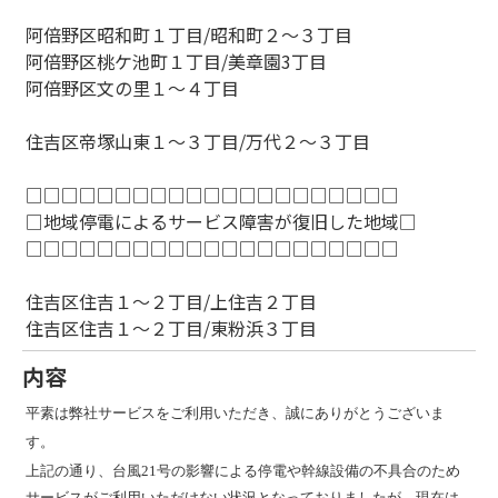
阿倍野区昭和町１丁目/昭和町２～３丁目
阿倍野区桃ケ池町１丁目/美章園3丁目
阿倍野区文の里１～４丁目
住吉区帝塚山東１～３丁目/万代２～３丁目
□□□□□□□□□□□□□□□□□□□□□
□地域停電によるサービス障害が復旧した地域□
□□□□□□□□□□□□□□□□□□□□□
住吉区住吉１～２丁目/上住吉２丁目
住吉区住吉１～２丁目/東粉浜３丁目
内容
平素は弊社サービスをご利用いただき、誠にありがとうございま
す。
上記の通り、台風21号の影響による停電や幹線設備の不具合のため
サービスがご利用いただけない状況となっておりましたが、現在は