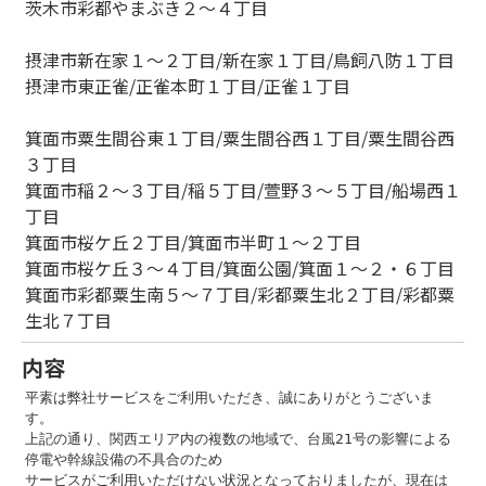
茨木市彩都やまぶき２～４丁目
摂津市新在家１～２丁目/新在家１丁目/鳥飼八防１丁目
摂津市東正雀/正雀本町１丁目/正雀１丁目
箕面市粟生間谷東１丁目/粟生間谷西１丁目/粟生間谷西
３丁目
箕面市稲２～３丁目/稲５丁目/萱野３～５丁目/船場西１
丁目
箕面市桜ケ丘２丁目/箕面市半町１～２丁目
箕面市桜ケ丘３～４丁目/箕面公園/箕面１～２・６丁目
箕面市彩都粟生南５～７丁目/彩都粟生北２丁目/彩都粟
生北７丁目
内容
平素は弊社サービスをご利用いただき、誠にありがとうございま
す。
上記の通り、関西エリア内の複数の地域で、台風21号の影響による
停電や幹線設備の不具合のため
サービスがご利用いただけない状況となっておりましたが、現在は