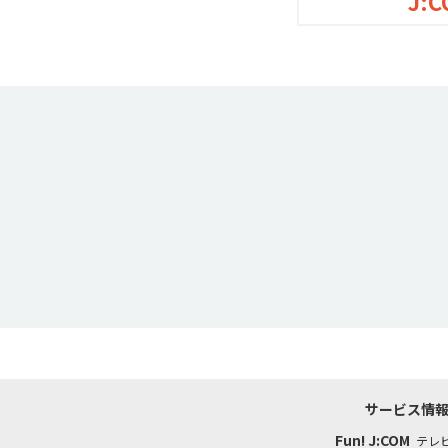
J:C
サービス情
Fun! J:COM
テレ