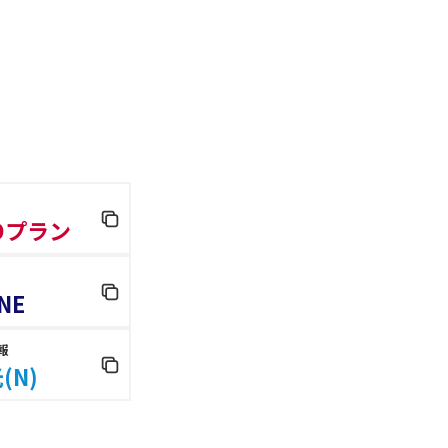
 Dプラン
NE
報
(N)