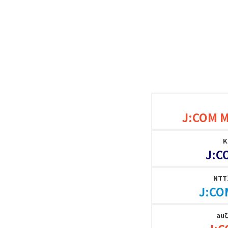
J:COM 
J:C
NT
J:CO
au