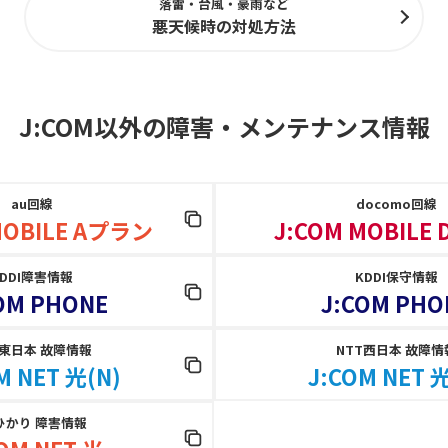
落雷・台風・豪雨など
悪天候時の対処方法
J:COM以外の障害
・
メンテナンス情報
au回線
docomo回線
MOBILE Aプラン
J:COM MOBILE
KDDI障害情報
KDDI保守情報
OM PHONE
J:COM PHO
T東日本 故障情報
NTT西日本 故障情
M NET 光(N)
J:COM NET 光
ひかり 障害情報