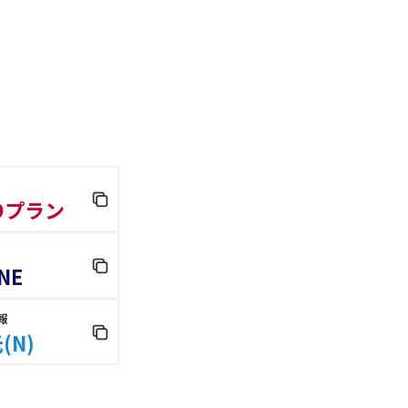
 Dプラン
NE
報
(N)