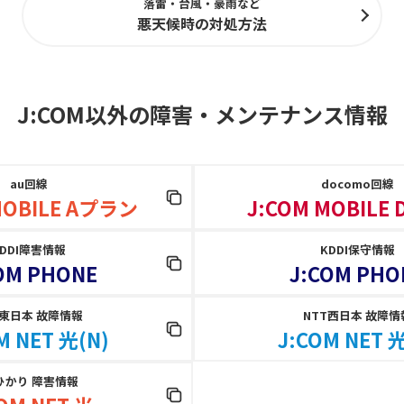
落雷・台風・豪雨など
悪天候時の対処方法
J:COM以外の障害
・
メンテナンス情報
au回線
docomo回線
MOBILE Aプラン
J:COM MOBILE
KDDI障害情報
KDDI保守情報
OM PHONE
J:COM PHO
T東日本 故障情報
NTT西日本 故障情
M NET 光(N)
J:COM NET 光
ひかり 障害情報