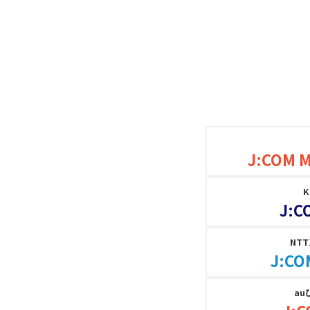
J:COM 
J:C
NT
J:CO
au