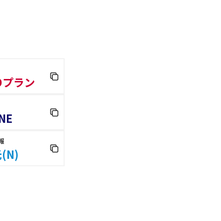
 Dプラン
NE
報
(N)