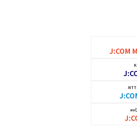
J:COM 
J:C
NT
J:CO
au
J:C