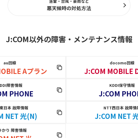
落雷・台風・豪雨など
悪天候時の対処方法
J:COM以外の障害
・
メンテナンス情報
au回線
docomo回線
MOBILE Aプラン
J:COM MOBILE
KDDI障害情報
KDDI保守情報
OM PHONE
J:COM PHO
T東日本 故障情報
NTT西日本 故障情
M NET 光(N)
J:COM NET 光
ひかり 障害情報