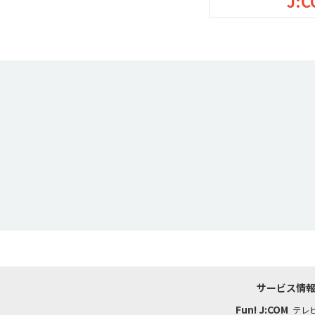
J:C
サービス情
Fun! J:COM
テレ