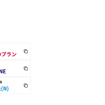
 Dプラン
NE
報
(N)