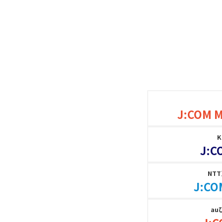
J:COM 
J:C
NT
J:CO
au