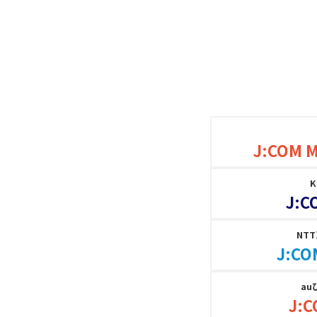
J:COM 
J:C
NT
J:CO
au
J:C