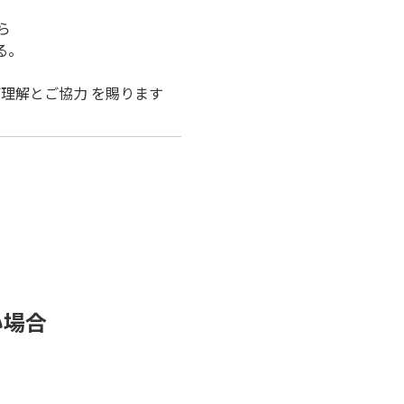
ら
る。
理解とご協力 を賜ります
い場合