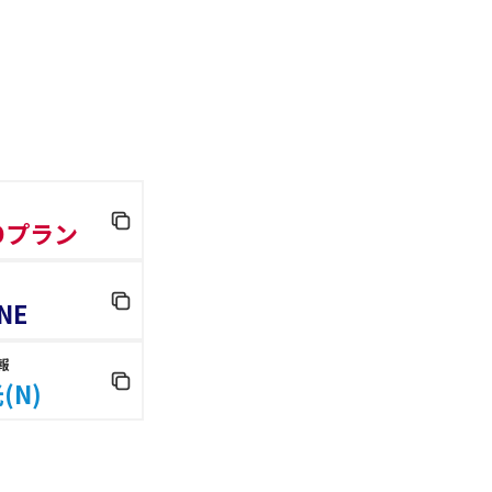
 Dプラン
NE
報
(N)