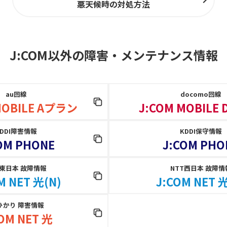
悪天候時の対処方法
J:COM以外の障害
・
メンテナンス情報
au回線
docomo回線
MOBILE Aプラン
J:COM MOBILE
KDDI障害情報
KDDI保守情報
OM PHONE
J:COM PHO
T東日本 故障情報
NTT西日本 故障情
M NET 光(N)
J:COM NET 光
ひかり 障害情報
OM NET 光