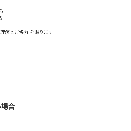
ら
る。
理解とご協力 を賜ります
い場合