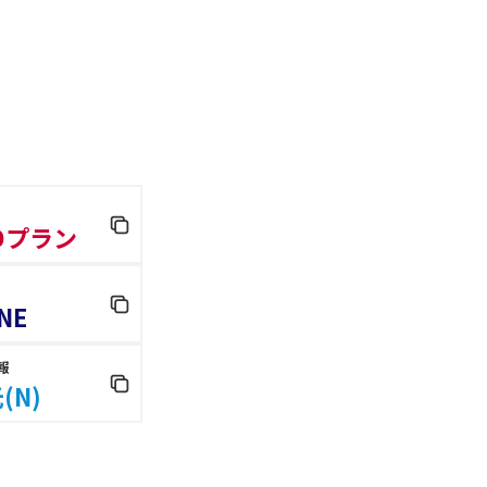
 Dプラン
NE
報
(N)