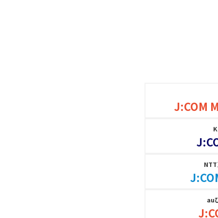
J:COM 
J:C
NT
J:CO
au
J:C