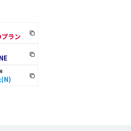
 Dプラン
NE
報
(N)