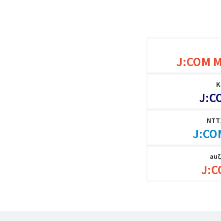
J:COM 
J:C
NT
J:CO
au
J:C