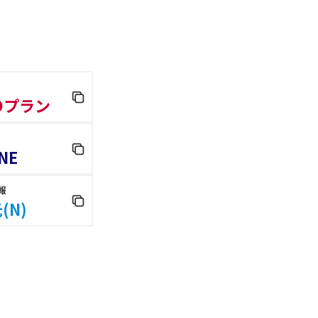
 Dプラン
NE
報
(N)