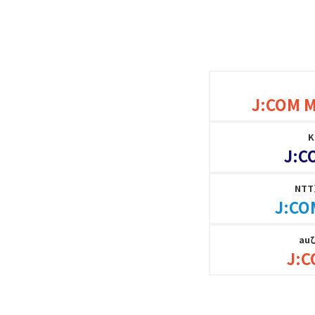
J:COM 
J:C
NT
J:CO
au
J:C