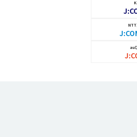
J:C
NT
J:CO
au
J:C