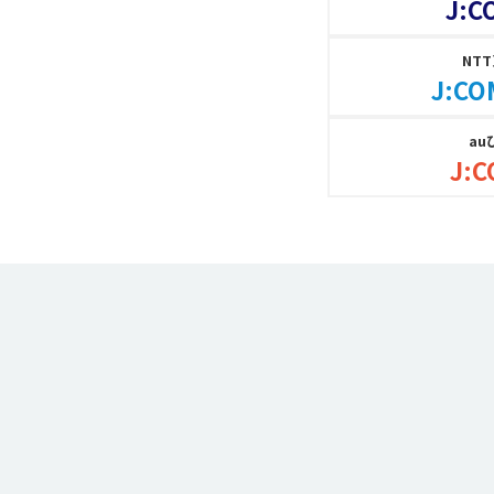
J:C
NT
J:CO
au
J:C