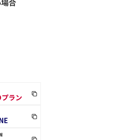
い場合
 Dプラン
NE
報