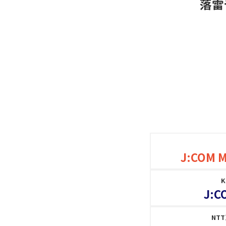
落雷
J:COM 
J:C
NT