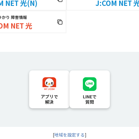
M NET 光(N)
J:COM NET 光
ひかり 障害情報
OM NET 光
アプリで
LINEで
解決
質問
[
地域を設定する
]