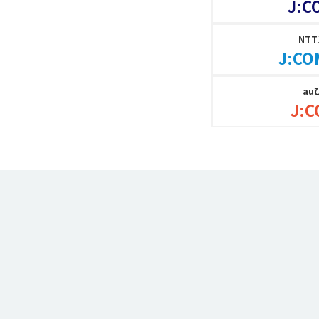
J:C
NT
J:CO
au
J:C