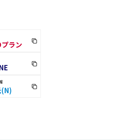
 Dプラン
NE
報
(N)