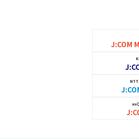
J:COM 
J:C
NT
J:CO
au
J:C