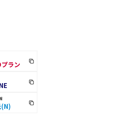
 Dプラン
NE
報
(N)