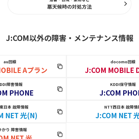
悪天候時の対処方法
J:COM以外の障害
・
メンテナンス情報
au回線
docomo回線
MOBILE Aプラン
J:COM MOBILE
KDDI障害情報
KDDI保守情報
OM PHONE
J:COM PHO
T東日本 故障情報
NTT西日本 故障情
M NET 光(N)
J:COM NET 光
ひかり 障害情報
OM NET 光