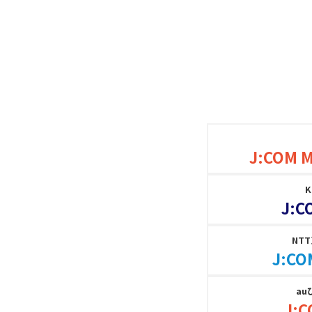
J:COM 
J:C
NT
J:CO
au
J:C